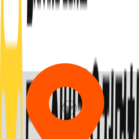
시/도 선택
시/군/구 선택
시/도 선택
시/군/구 선택
0
개의 지점
이 검색되었어요.
모두보기