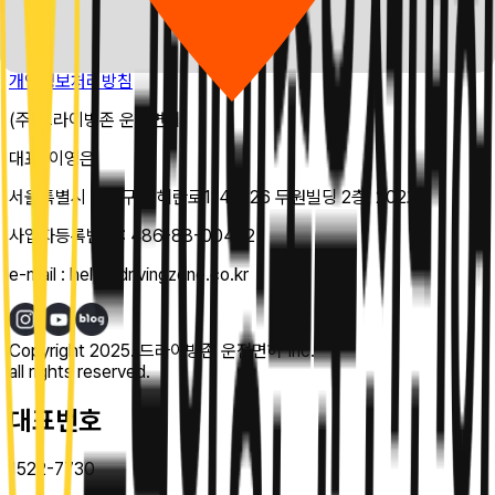
지점 데이터가 없습니다.
개인정보처리방침
(주)드라이빙존 운전면허
대표:
이영은
서울특별시 강남구 테헤란로114길 26 두원빌딩 2층, 202호
사업자등록번호 :
486-88-00482
e-mail :
help@drivingzone.co.kr
Copyright 2025. 드라이빙존 운전면허 Inc.
all rights reserved.
대표번호
1522-7730