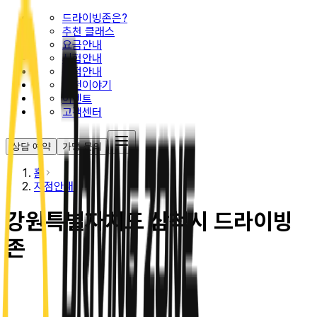
드라이빙존은?
추천 클래스
요금안내
시험안내
지점안내
운전이야기
이벤트
고객센터
상담 예약
가맹 문의
홈
지점안내
강원특별자치도 삼척시 드라이빙
존