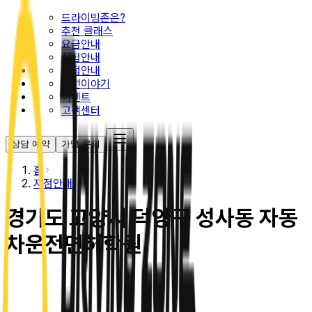
드라이빙존은?
추천 클래스
요금안내
시험안내
지점안내
운전이야기
이벤트
고객센터
상담 예약
가맹 문의
홈
지점안내
경기도 고양시 덕양구 성사동 자동
차운전면허학원