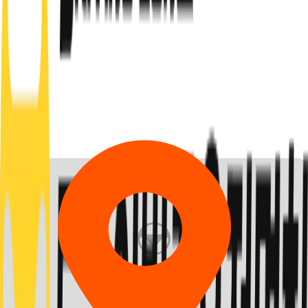
시/도 선택
시/군/구 선택
시/도 선택
시/군/구 선택
0
개의 지점
이 검색되었어요.
모두보기