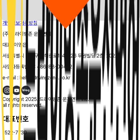
지점 데이터가 없습니다.
개인정보처리방침
(주)드라이빙존 운전면허
대표:
이영은
서울특별시 강남구 테헤란로114길 26 두원빌딩 2층, 202호
사업자등록번호 :
486-88-00482
e-mail :
help@drivingzone.co.kr
Copyright 2025. 드라이빙존 운전면허 Inc.
all rights reserved.
대표번호
1522-7730