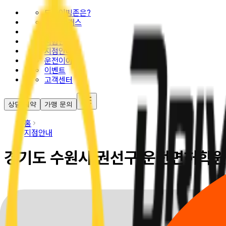
드라이빙존은?
추천 클래스
요금안내
시험안내
지점안내
운전이야기
이벤트
고객센터
상담 예약
가맹 문의
홈
지점안내
경기도 수원시 권선구 운전면허학