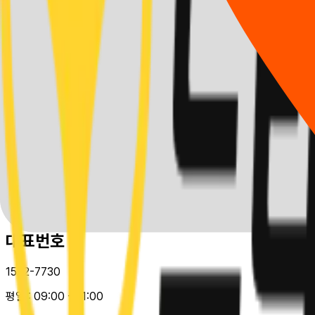
개인정보처리방침
(주)드라이빙존 운전면허
대표:
이영은
서울특별시 강남구 테헤란로114길 26 두원빌딩 2층, 202호
사업자등록번호 :
486-88-00482
e-mail :
help@drivingzone.co.kr
Copyright 2025. 드라이빙존 운전면허 Inc.
all rights reserved.
대표번호
1522-7730
평일 :
09:00 - 21:00