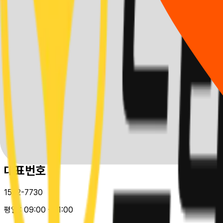
개인정보처리방침
(주)드라이빙존 운전면허
대표:
이영은
서울특별시 강남구 테헤란로114길 26 두원빌딩 2층, 202호
사업자등록번호 :
486-88-00482
e-mail :
help@drivingzone.co.kr
Copyright 2025. 드라이빙존 운전면허 Inc.
all rights reserved.
대표번호
1522-7730
평일 :
09:00 - 21:00