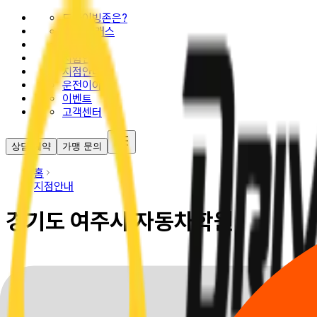
드라이빙존은?
추천 클래스
요금안내
시험안내
지점안내
운전이야기
이벤트
고객센터
상담 예약
가맹 문의
홈
지점안내
경기도 여주시 자동차학원