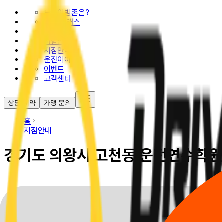
드라이빙존은?
추천 클래스
요금안내
시험안내
지점안내
운전이야기
이벤트
고객센터
상담 예약
가맹 문의
홈
지점안내
경기도 의왕시 고천동 운전연수학