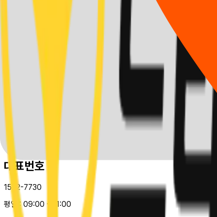
개인정보처리방침
(주)드라이빙존 운전면허
대표:
이영은
서울특별시 강남구 테헤란로114길 26 두원빌딩 2층, 202호
사업자등록번호 :
486-88-00482
e-mail :
help@drivingzone.co.kr
Copyright 2025. 드라이빙존 운전면허 Inc.
all rights reserved.
대표번호
1522-7730
평일 :
09:00 - 21:00