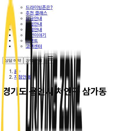
드라이빙존은?
추천 클래스
요금안내
시험안내
지점안내
운전이야기
이벤트
고객센터
상담 예약
가맹 문의
홈
지점안내
경기도 용인시 처인구 삼가동