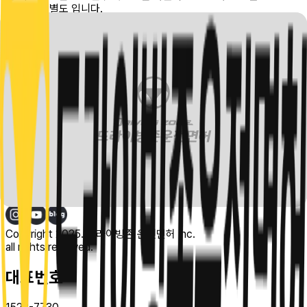
은 부가세 별도 입니다.
개인정보처리방침
(주)드라이빙존 운전면허
대표:
이영은
서울특별시 강남구 테헤란로114길 26 두원빌딩 2층, 202호
사업자등록번호 :
486-88-00482
e-mail :
help@drivingzone.co.kr
Copyright 2025. 드라이빙존 운전면허 Inc.
all rights reserved.
대표번호